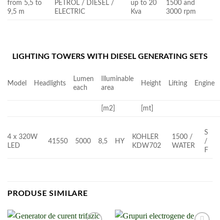
from 5,5 to
PETROL / DIESEL /
up to 20
1500 and
9,5 m
ELECTRIC
Kva
3000 rpm
LIGHTING TOWERS WITH DIESEL GENERATING SETS
Lumen
Illuminable
Model
Headlights
Height
Lifting
Engine
each
area
[m2]
[mt]
S
4 x 320W
KOHLER
1500 /
41550
5000
8,5
HY
/
LED
KDW702
WATER
F
PRODUSE SIMILARE