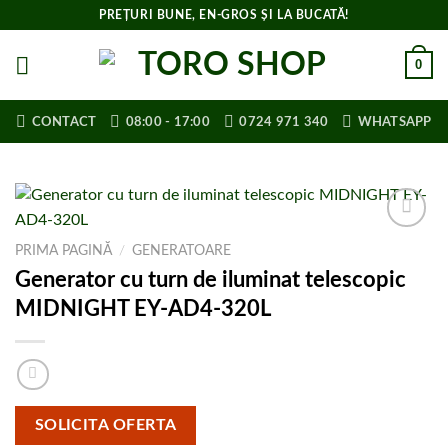
Skip
PREȚURI BUNE, EN-GROS ȘI LA BUCATĂ!
to
content
0
CONTACT
08:00 - 17:00
0724 971 340
WHATSAPP
Adaugă la
PRIMA PAGINĂ
/
GENERATOARE
lista de
Generator cu turn de iluminat telescopic
cumpărături
MIDNIGHT EY-AD4-320L
SOLICITA OFERTA