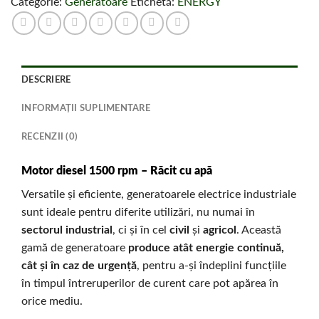
Categorie:
Generatoare
Etichetă:
ENERGY
DESCRIERE
INFORMAȚII SUPLIMENTARE
RECENZII (0)
Motor diesel 1500 rpm – Răcit cu apă
Versatile și eficiente, generatoarele electrice industriale
sunt ideale pentru diferite utilizări, nu numai în
sectorul industrial
, ci și în cel
civil
și
agricol
. Această
gamă de generatoare
produce atât energie continuă,
cât și în caz de urgență
, pentru a-și îndeplini funcțiile
în timpul întreruperilor de curent care pot apărea în
orice mediu.