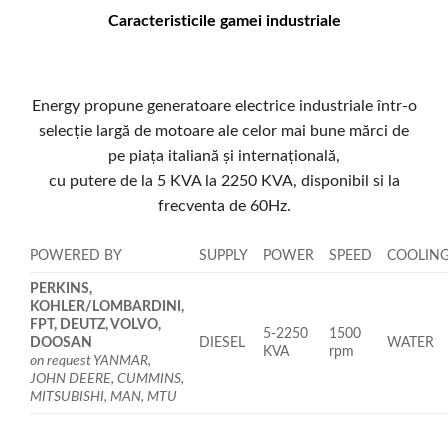
Caracteristicile gamei industriale
Energy propune generatoare electrice industriale într-o
selecție largă de motoare ale celor mai bune mărci de
pe piața italiană și internațională,
cu putere de la 5 KVA la 2250 KVA, disponibil si la
frecventa de 60Hz.
POWERED BY
SUPPLY
POWER
SPEED
COOLIN
PERKINS,
KOHLER/LOMBARDINI,
FPT, DEUTZ, VOLVO,
5-2250
1500
DOOSAN
DIESEL
WATER
KVA
rpm
on request YANMAR,
JOHN DEERE, CUMMINS,
MITSUBISHI, MAN, MTU