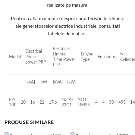
realizate pe masura.
Pentru a afla mai multe despre caracteristicile tehnice
ale generatoarelor electrice industriale, consultați
tabelele de mai jos.
Electrical
Electrical
Limited
Engine
Nr.
Model
Prime
Emissions
Time Power
Type
Cylinde
power PRP
LTP
[kVA]
[kW]
[kVA]
[kW]
EY-
404A-
NOT
20
16
22
17,6
4
4
50
495
14
20P
22G1
EMISS.
PRODUSE SIMILARE