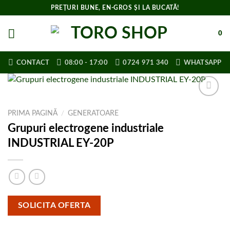
Skip
PREȚURI BUNE, EN-GROS ȘI LA BUCATĂ!
to
content
0
CONTACT
08:00 - 17:00
0724 971 340
WHATSAPP
Adaugă la
PRIMA PAGINĂ
/
GENERATOARE
lista de
cumpărături
Grupuri electrogene industriale
INDUSTRIAL EY-20P
SOLICITA OFERTA