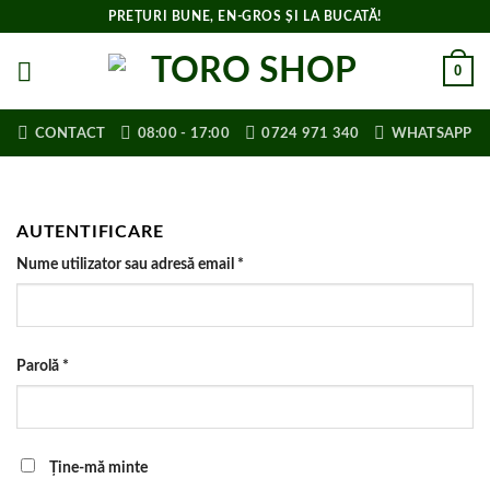
Skip
PREȚURI BUNE, EN-GROS ȘI LA BUCATĂ!
to
content
0
CONTACT
08:00 - 17:00
0724 971 340
WHATSAPP
AUTENTIFICARE
Obligatoriu
Nume utilizator sau adresă email
*
Obligatoriu
Parolă
*
Ține-mă minte