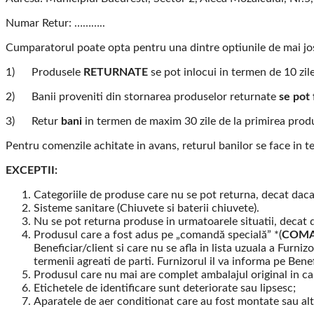
Numar Retur: ………..
Cumparatorul poate opta pentru una dintre optiunile de mai jo
1) Produsele
RETURNATE
se pot inlocui in termen de 10 zile
2) Banii proveniti din stornarea produselor returnate
se pot 
3) Retur
bani
in termen de maxim 30 zile de la primirea prod
Pentru comenzile achitate in avans, returul banilor se face in t
EXCEPTII:
Categoriile de produse care nu se pot returna, decat daca s
Sisteme sanitare (Chiuvete si baterii chiuvete).
Nu se pot returna produse in urmatoarele situatii, decat 
Produsul care a fost adus pe „comandă specială” *(
COMA
Beneficiar/client si care nu se afla in lista uzuala a Furniz
termenii agreati de parti. Furnizorul il va informa pe Be
Produsul care nu mai are complet ambalajul original in care
Etichetele de identificare sunt deteriorate sau lipsesc;
Aparatele de aer conditionat care au fost montate sau alte