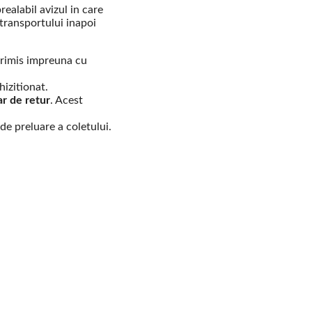
ealabil avizul in care
 transportului inapoi
 trimis impreuna cu
hizitionat.
r de retur
. Acest
de preluare a coletului.