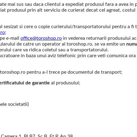
e mai sus sau daca clientul a expediat produsul fara a avea in pr
t produsul prin alt serviciu de curierat decat cel agreat, costul
l sesizat si cere o copie curierului/transportatorului pentru a fi
.ro
;
l pe e-mail
office@toroshop.ro
in vederea returnarii produsului ac
ularului de catre un operator al toroshop.ro, se va emite un
numa
lui care va ridica coletul sau a transportatorului.
lucratoare in baza unui aviz telefonic prin care veti comunica ora 
 toroshop.ro pentru a-l trece pe documentul de transport;
ertificatului de garantie
al produsului;
e societatii)
 Camera 1, Bl.B7, Sc.B, Et.P, Ap.38