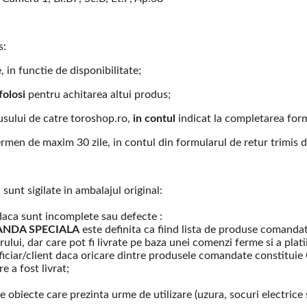
s:
, in functie de disponibilitate;
folosi
pentru achitarea altui produs;
usului de catre toroshop.ro,
in contul
indicat la completarea form
ermen de maxim 30 zile, in contul din formularul de retur trimis d
unt sigilate in ambalajul original:
daca sunt incomplete sau defecte :
NDA SPECIALA
este definita ca fiind lista de produse comanda
orului, dar care pot fi livrate pe baza unei comenzi ferme si a plati
neficiar/client daca oricare dintre produsele comandate constitui
 a fost livrat;
 obiecte care prezinta urme de utilizare (uzura, socuri electrice