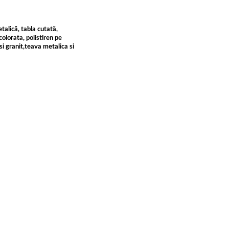
talică, tabla cutată,
colorata, polistiren pe
si granit,teava metalica si