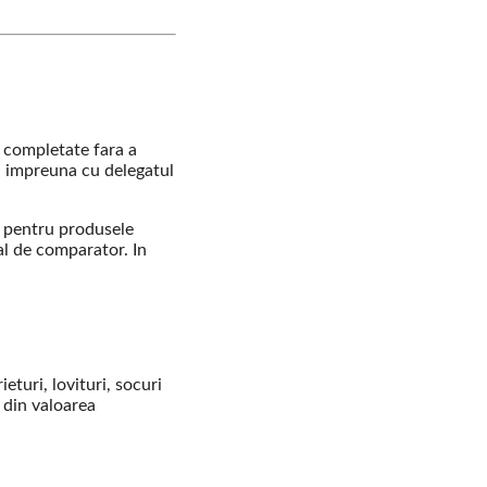
r completate fara a
ii impreuna cu delegatul
i pentru produsele
al de comparator. In
eturi, lovituri, socuri
a din valoarea