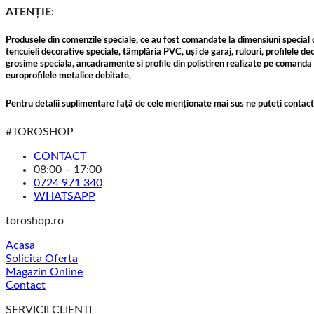
ATENȚIE:
Produsele din comenzile speciale, ce au fost comandate la dimensiuni special ce
tencuieli decorative speciale, tâmplăria PVC, uși de garaj, rulouri, profilele de
grosime speciala, ancadramente si profile din polistiren realizate pe comanda s
europrofilele metalice debitate,
Pentru detalii suplimentare față de cele menționate mai sus ne puteți contac
#TOROSHOP
CONTACT
08:00 – 17:00
0724 971 340
WHATSAPP
toroshop.ro
Acasa
Solicita Oferta
Magazin Online
Contact
SERVICII CLIENTI