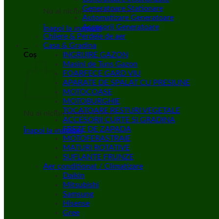
Generatoare Stationare
Nu ai niciun produs în coș.
Automatizare Generatoare
Accesorii Generatoare
Înapoi la magazin
Chilere & Perdele de aer
0
Casa & Gradina
Coș
INGRIJIRE GAZON
Masini de Tuns Gazon
FOARFECE GARD VIU
APARATE DE SPALAT CU PRESIUNE
MOTOCOASE
MOTOBURGHIE
TOCATOARE RESTURI VEGETALE
Nu ai niciun produs în coș.
ACCESORII CURTE SI GRADINA
FREZE DE ZAPADA
Înapoi la magazin
MOTOFERASTRAIE
MATURI ROTATIVE
SUFLANTE FRUNZE
Aer conditionat / Climatizare
Daikin
Mitsubishi
Samsung
Hisense
Gree