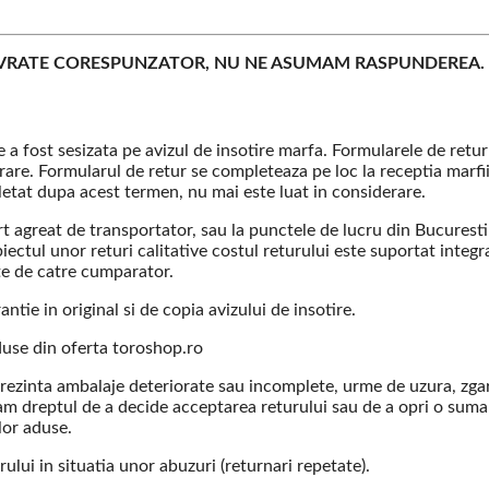
LIVRATE CORESPUNZATOR, NU NE ASUMAM RASPUNDEREA.
re a fost sesizata pe avizul de insotire marfa. Formularele de retu
erare. Formularul de retur se completeaza pe loc la receptia marf
tat dupa acest termen, nu mai este luat in considerare.
rt agreat de transportator, sau la punctele de lucru din Bucurest
iectul unor returi calitative costul returului este suportat integr
ate de catre cumparator.
antie in original si de copia avizului de insotire.
oduse din oferta toroshop.ro
prezinta ambalaje deteriorate sau incomplete, urme de uzura, zgari
ervam dreptul de a decide acceptarea returului sau de a opri o sum
lor aduse.
ului in situatia unor abuzuri (returnari repetate).