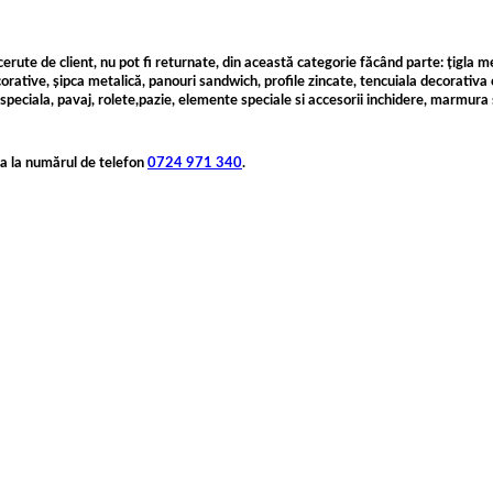
rute de client, nu pot fi returnate, din această categorie făcând parte: țigla me
corative, șipca metalică, panouri sandwich, profile zincate, tencuiala decorativa 
peciala, pavaj, rolete,pazie, elemente speciale si accesorii inchidere, marmura 
ta la numărul de telefon
0724 971 340
.