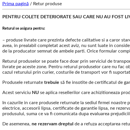
Prima pagină
/
Retur produse
PENTRU COLETE DETERIORATE SAU CARE NU AU FOST 
Returul se asigura pentru:
– produse livrate care prezinta defecte calitative si a caror sta
avea, in prealabil completat acest aviz, nu sunt luate in consid
de la producator semnat de ambele parti. Orice formular comple
Returul produselor se poate face doar prin serviciul de transpo
livrate pe aceste zone. Pentru returul produselor care nu fac ob
cazul returului prin curier, costurile de transport vor fi suport
Produsele returnate
trebuie
să fie insotite de certificatul de gar
Acest serviciu
NU
se aplica resellerilor care achizitioneaza pr
In cazurile in care produsele returnate la sediul firmei noastre 
electrice, accesorii lipsa, certificate de garantie lipsa, ne rez
produsului, suma ce va fi comunicata dupa evaluarea prejudicii
De asemenea,
ne rezervam dreptul
de a refuza acceptarea retur