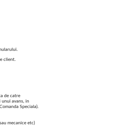
ularului.
e client.
ta de catre
i unui avans, in
e Comanda Speciala).
 sau mecanice etc)