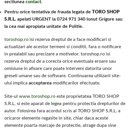
sectiunea
contact
.
Pentru orice tentativa de frauda legata de
TORO SHOP
S.R.L.
apelati URGENT la 0724 971 340 Ionut Grigore sau
la cea mai apropiata unitate de Politie.
toroshop.ro
isi rezerva dreptul de a face modificari si
actualizari ale acestor termeni si conditii, fara o notificare
in prealabil sau precizare a motivelor. toroshop.ro isi
rezerva dreptul de a corecta orice eventuala eroare sau
omisiune in afisare care poate interveni datorita unor
greseli umane sau de software. Continuarea utilizarii site-
ului implica
acceptarea
modificarilor efectuate.
Site-ul
www.toroshop.ro
este proprietatea TORO SHOP
S.R.L. si este aparat de legea pentru protectia drepturilor de
autor. Folosirea fara acordul scris al TORO SHOP S.R.L. a
oricaror elemente regasite in site, chiar daca aceste
elemente poarta marcaje de protectie, atrage dupa sine