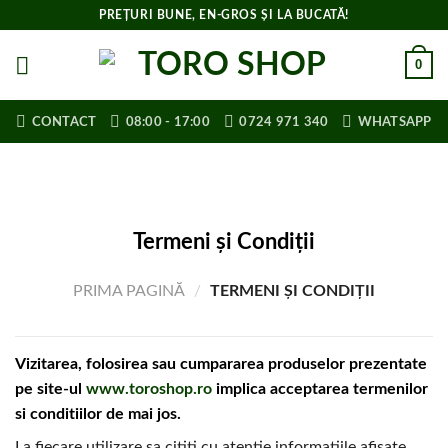
Skip
PREȚURI BUNE, EN-GROS ȘI LA BUCATĂ!
to
content
0
CONTACT
08:00 - 17:00
0724 971 340
WHATSAPP
Termeni și Condiții
PRIMA PAGINĂ
/
TERMENI ȘI CONDIȚII
Vizitarea, folosirea sau cumpararea produselor prezentate
pe site-ul
www.toroshop.ro
implica acceptarea termenilor
si conditiilor de mai jos.
La fiecare utilizare sa cititi cu atentie informatiile afisate,