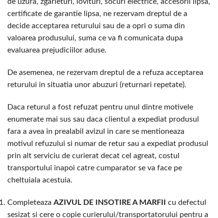
de uzura, zgarieturi, lovituri, socuri electrice, accesorii lipsa,
certificate de garantie lipsa, ne rezervam dreptul de a
decide acceptarea returului sau de a opri o suma din
valoarea produsului, suma ce va fi comunicata dupa
evaluarea prejudiciilor aduse.
De asemenea, ne rezervam dreptul de a refuza acceptarea
returului in situatia unor abuzuri (returnari repetate).
Daca returul a fost refuzat pentru unul dintre motivele
enumerate mai sus sau daca clientul a expediat produsul
fara a avea in prealabil avizul in care se mentioneaza
motivul refuzului si numar de retur sau a expediat produsul
prin alt serviciu de curierat decat cel agreat, costul
transportului inapoi catre cumparator se va face pe
cheltuiala acestuia.
Completeaza
AZIVUL DE INSOTIRE A MARFII
cu defectul
sesizat si cere o copie curierului/transportatorului pentru a