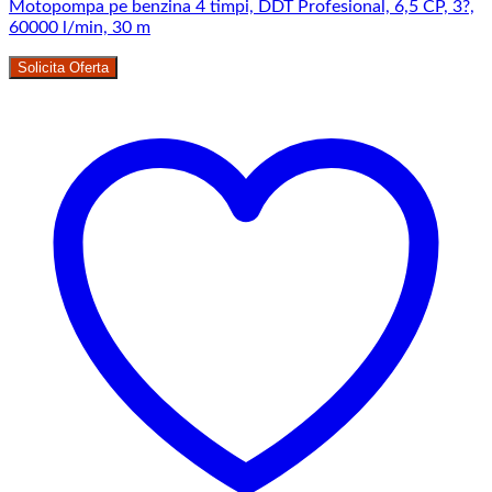
Motopompa pe benzina 4 timpi, DDT Profesional, 6,5 CP, 3?,
60000 l/min, 30 m
Solicita Oferta