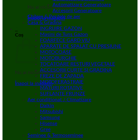
Automatizare Generatoare
Nu ai niciun produs în coș.
Accesorii Generatoare
Chilere & Perdele de aer
Înapoi la magazin
Casa & Gradina
INGRIJIRE GAZON
0
Masini de Tuns Gazon
Coș
FOARFECE GARD VIU
APARATE DE SPALAT CU PRESIUNE
MOTOCOASE
MOTOBURGHIE
TOCATOARE RESTURI VEGETALE
ACCESORII CURTE SI GRADINA
Nu ai niciun produs în coș.
FREZE DE ZAPADA
MOTOFERASTRAIE
Înapoi la magazin
MATURI ROTATIVE
SUFLANTE FRUNZE
Aer conditionat / Climatizare
Daikin
Mitsubishi
Samsung
Hisense
Gree
Seminee & Termoseminee