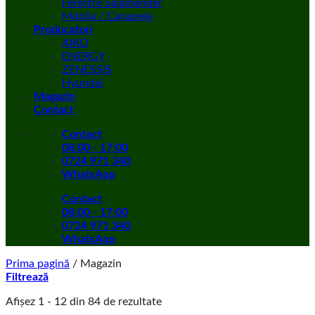
Ferestre Salamander
Mobila / Canapele
Producatori
AIKO
ENERGY
ZENESSIS
Hyundai
Magazin
Contact
Contact
08:00 - 17:00
0724 971 340
WhatsApp
Contact
08:00 - 17:00
0724 971 340
WhatsApp
Prima pagină
/
Magazin
Filtrează
Sortat
Afișez 1 - 12 din 84 de rezultate
după