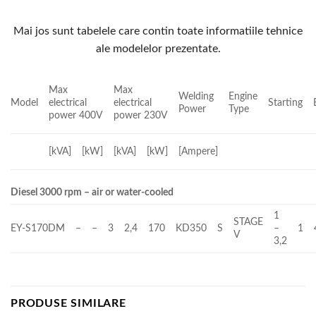
Mai jos sunt tabelele care contin toate informatiile tehnice
ale modelelor prezentate.
Max
Max
Welding
Engine
Model
electrical
electrical
Starting
Power
Type
power 400V
power 230V
[kVA]
[kW]
[kVA]
[kW]
[Ampere]
Diesel 3000 rpm – air or water-cooled
1
STAGE
EY-S170DM
–
–
3
2,4
170
KD350
S
–
1
V
3,2
PRODUSE SIMILARE