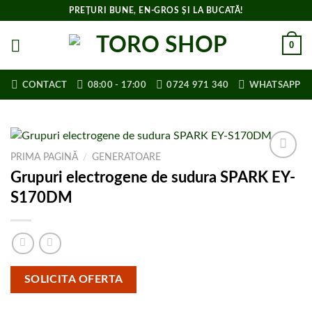
Skip
PREȚURI BUNE, EN-GROS ȘI LA BUCATĂ!
to
content
0
CONTACT
08:00 - 17:00
0724 971 340
WHATSAPP
PRIMA PAGINĂ
/
GENERATOARE
Adaugă la
Grupuri electrogene de sudura SPARK EY-
lista de
S170DM
cumpărături
SOLICITA OFERTA