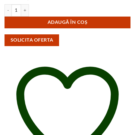
Cantitate Pompa de caldura aer-apa YORK YKF Split 14kW YKF14ARB R3
ADAUGĂ ÎN COȘ
SOLICITA OFERTA