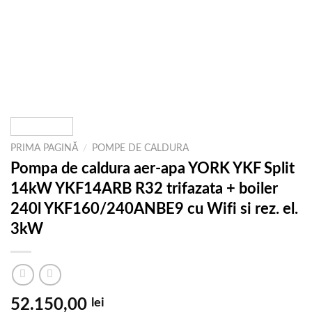
PRIMA PAGINĂ
/
POMPE DE CALDURA
Pompa de caldura aer-apa YORK YKF Split
14kW YKF14ARB R32 trifazata + boiler
240l YKF160/240ANBE9 cu Wifi si rez. el.
3kW
52.150,00
lei