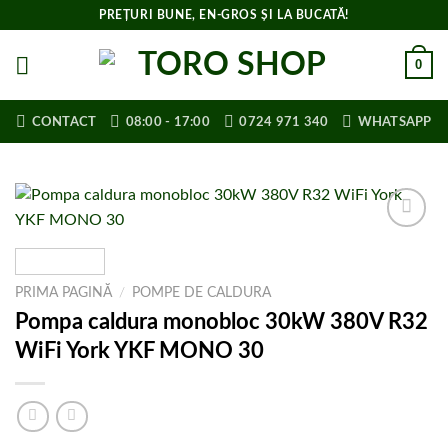
Skip
PREȚURI BUNE, EN-GROS ȘI LA BUCATĂ!
to
content
0
CONTACT
08:00 - 17:00
0724 971 340
WHATSAPP
Adaugă la
lista de
cumpărături
PRIMA PAGINĂ
/
POMPE DE CALDURA
Pompa caldura monobloc 30kW 380V R32
WiFi York YKF MONO 30