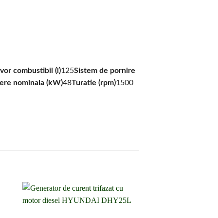
vor combustibil (l)
125
Sistem de pornire
ere nominala (kW)
48
Turatie (rpm)
1500
a
Adaugă la
lista de