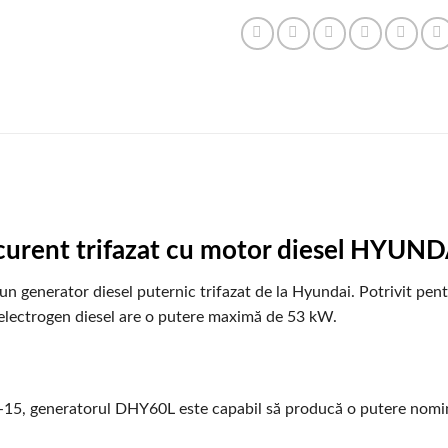
 curent trifazat cu motor diesel HYU
n generator diesel puternic trifazat de la Hyundai. Potrivit pen
p electrogen diesel are o putere maximă de 53 kW.
-15, generatorul DHY60L este capabil să producă o putere nomi