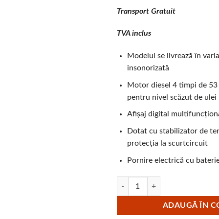
Transport Gratuit
TVA inclus
Modelul se livrează în vari
insonorizată
Motor diesel 4 timpi de 5
pentru nivel scăzut de ulei
Afișaj digital multifuncțion
Dotat cu stabilizator de te
protecția la scurtcircuit
Pornire electrică cu bateri
Cantitate Generator de curent t
ADAUGĂ ÎN C