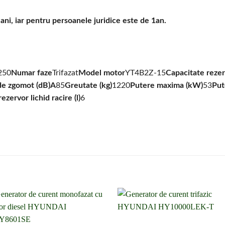
ani, iar pentru persoanele juridice este de 1an.
250
Numar faze
Trifazat
Model motor
YT4B2Z-15
Capacitate rezer
de zgomot (dB)A
85
Greutate (kg)
1220
Putere maxima (kW)
53
Put
ezervor lichid racire (l)
6
Adaugă la
Adaugă l
lista de
lista de