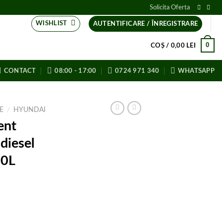
Solicita Oferta
WISHLIST
AUTENTIFICARE / ÎNREGISTRARE
0
COȘ /
0,00
LEI
CONTACT
08:00 - 17:00
0724 971 340
WHATSAPP
E
/
HYUNDAI
ent
 diesel
0L