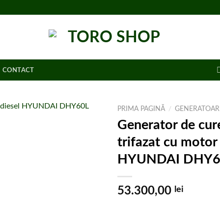
CONTACT
PRIMA PAGINĂ
/
GENERATOAR
Generator de cur
Adaugă la
trifazat cu motor
lista de
cumpărături
HYUNDAI DHY6
53.300,00
lei