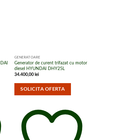
ri
cumpărături
GENERATOARE
GENERATOARE
NDAI
Generator de curent trifazat cu motor
Generator de curent tr
diesel HYUNDAI DHY25L
diesel HYUNDAI DHY
34.400,00
lei
43.200,00
lei
SOLICITA OFERTA
SOLICITA OFE