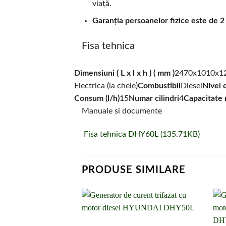
viață.
Garanția persoanelor fizice este de 2 
Fisa tehnica
Dimensiuni ( L x l x h ) ( mm )
2470x1010x1
Electrica (la cheie)
Combustibil
Diesel
Nivel 
Consum (l/h)
15
Numar cilindri
4
Capacitate r
Manuale si documente
Fisa tehnica DHY60L (135.71KB)
PRODUSE SIMILARE
Adaugă la
lista de