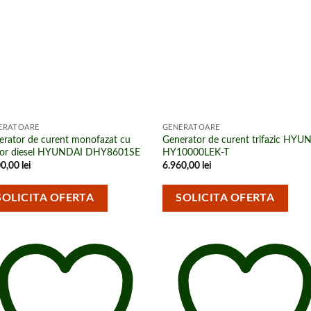
cumpărături
cumpărătu
ERATOARE
GENERATOARE
erator de curent monofazat cu
Generator de curent trifazic HYU
or diesel HYUNDAI DHY8601SE
HY10000LEK-T
00,00
lei
6.960,00
lei
SOLICITA OFERTA
SOLICITA OFERTA