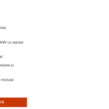
anta
3 kW cu senzor
al
nsiune și
e inclusă
rifazat cu motor diesel HYUNDAI DHY60L
OȘ