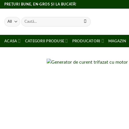
Skip
PREȚURI BUNE, EN-GROS ȘI LA BUCATĂ!
to
content
Caută
după:
ACASA
CATEGORII PRODUSE
PRODUCATORI
MAGAZIN