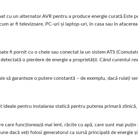
at cu un alternator AVR pentru a produce energie curată.Este po
um ar fi televizoare, PC-uri și laptop-uri, în casa sau în afacerea
ate fi pornit cu o cheie sau conectat la un sistem ATS (Comutato
etectată o pierdere de energie a proprietății. Când curentul rev
ie să garanteze o putere constantă – de exemplu, dacă rulați serve
ideale pentru instalarea statică pentru puterea primară zilnică, 
care funcționează mai lent, răcite cu apă, care sunt mai puțin 
une dacă veți folosi generatorul ca sursă principală de energie și