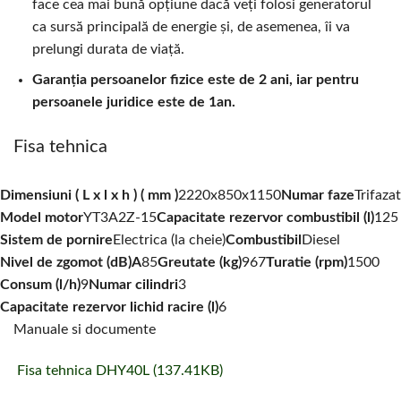
face cea mai bună opțiune dacă veți folosi generatorul
ca sursă principală de energie și, de asemenea, îi va
prelungi durata de viață.
Garanția persoanelor fizice este de 2 ani, iar pentru
persoanele juridice este de 1an.
Fisa tehnica
Dimensiuni ( L x l x h ) ( mm )
2220x850x1150
Numar faze
Trifazat
Model motor
YT3A2Z-15
Capacitate rezervor combustibil (l)
125
Sistem de pornire
Electrica (la cheie)
Combustibil
Diesel
Nivel de zgomot (dB)A
85
Greutate (kg)
967
Turatie (rpm)
1500
Consum (l/h)
9
Numar cilindri
3
Capacitate rezervor lichid racire (l)
6
Manuale si documente
Fisa tehnica DHY40L (137.41KB)