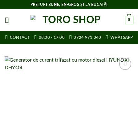
Skip
PREȚURI BUNE, EN-GROS ȘI LA BUCATĂ!
to
content
0
CONTACT
08:00 - 17:00
0724 971 340
WHATSAPP
Adaugă la
lista de
cumpărături