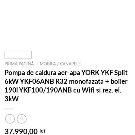
PRIMA PAGINĂ
/
MOBILA / CANAPELE
Pompa de caldura aer-apa YORK YKF Split
6kW YKF06ANB R32 monofazata + boiler
190l YKF100/190ANB cu Wifi si rez. el.
3kW
37.990,00
lei