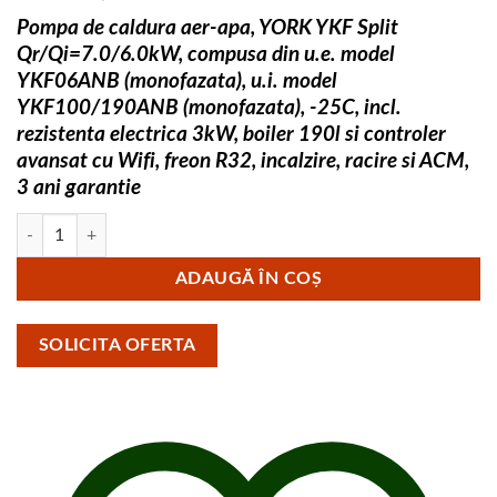
Pompa de caldura aer-apa, YORK YKF Split
Qr/Qi=7.0/6.0kW, compusa din u.e. model
YKF06ANB (monofazata), u.i. model
YKF100/190ANB (monofazata), -25C, incl.
rezistenta electrica 3kW, boiler 190l si controler
avansat cu Wifi, freon R32, incalzire, racire si ACM,
3 ani garantie
Cantitate Pompa de caldura aer-apa YORK YKF Split 6kW YKF06ANB R3
ADAUGĂ ÎN COȘ
SOLICITA OFERTA