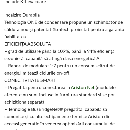
Include Kit evacuare
Incălzire Durabilă
Tehnologia ONE de condensare propune un schimbător de
căldura nou și patentat XtraTech proiectat pentru a garanta
fiabilitatea.
EFICIENȚA ABSOLUTĂ
– grad de utilizare până la 109%, până la 94% eficiență
sezonieră, capabilă să atingă clasa energetică A
– Raport de modulare 1:7 pentru un consum scăzut de
energie,limitează ciclurile on-off.
CONECTIVITATE SMART
– Pregatita pentru conectarea la
Ariston Net
(modulele
aferente nu sunt incluse in furnitura standard si se pot
achizitiona separat)
– Tehnologie BusBridgeNet® pregătită, capabilă să
comunice și cu alte echipamente termice Ariston din
aceeasi generație în vederea optimizării consumului de