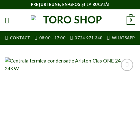
Skip
PREȚURI BUNE, EN-GROS ȘI LA BUCATĂ!
to
content
0
CONTACT
08:00 - 17:00
0724 971 340
WHATSAPP
Adaugă la
lista de
cumpărături